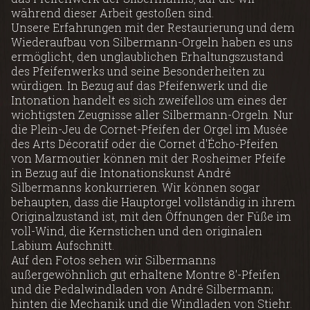
während dieser Arbeit gestoßen sind.
Unsere Erfahrungen mit der Restaurierung und dem
Wiederaufbau von Silbermann-Orgeln haben es uns
ermöglicht, den unglaublichen Erhaltungszustand
des Pfeifenwerks und seine Besonderheiten zu
würdigen. In Bezug auf das Pfeifenwerk und die
Intonation handelt es sich zweifellos um eines der
wichtigsten Zeugnisse aller Silbermann-Orgeln. Nur
die Plein-Jeu de Cornet-Pfeifen der Orgel im Musée
des Arts Décoratif oder die Cornet d'Écho-Pfeifen
von Marmoutier können mit der Rosheimer Pfeife
in Bezug auf die Intonationskunst André
Silbermanns konkurrieren. Wir können sogar
behaupten, dass die Hauptorgel vollständig in ihrem
Originalzustand ist, mit den Öffnungen der Füße im
voll-Wind, die Kernstichen und den originalen
Labium Aufschnitt.
Auf den Fotos sehen wir Silbermanns
außergewöhnlich gut erhaltene Montre 8'-Pfeifen
und die Pedalwindladen von André Silbermann;
hinten die Mechanik und die Windladen von Stiehr.