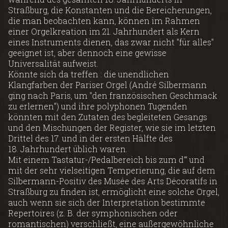
Straßburg, die Konstanten und die Bereicherungen,
die man beobachten kann, können im Rahmen
einer Orgelkreation im 21. Jahrhundert als Kern
eines Instruments dienen, das zwar nicht "für alles"
geeignet ist, aber dennoch eine gewisse
Universalität aufweist.
Könnte sich da treffen : die unendlichen
Klangfarben der Pariser Orgel (André Silbermann
ging nach Paris, um "den französischen Geschmack
zu erlernen") und ihre polyphonen Tugenden
könnten mit den Zutaten des begleiteten Gesangs
und den Mischungen der Register, wie sie im letzten
Drittel des 17. und in der ersten Hälfte des
18. Jahrhundert üblich waren.
Mit einem Tastatur-/Pedalbereich bis zum d‘‘‘ und
mit der sehr vielseitigen Temperierung, die auf dem
Silbermann-Positiv des Musée des Arts Décoratifs in
Straßburg zu finden ist, ermöglicht eine solche Orgel,
auch wenn sie sich der Interpretation bestimmte
Repertoires (z. B. der symphonischen oder
romantischen) verschließt, eine außergewöhnliche